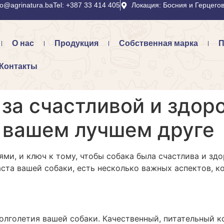
fo@agrinatura.ba
Tel: +387 33 414 405
Локация: Босния и Герцего
О нас
Продукция
Собственная марка
П
Контакты
за счастливой и здор
о вашем лучшем друге
и, и ключ к тому, чтобы собака была счастлива и здо
ста вашей собаки, есть несколько важных аспектов, 
олголетия вашей собаки. Качественный, питательный 