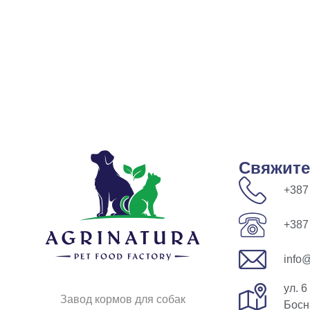
Свяжите
+387
+387
info@
ул. 6
Завод кормов для собак
Босн