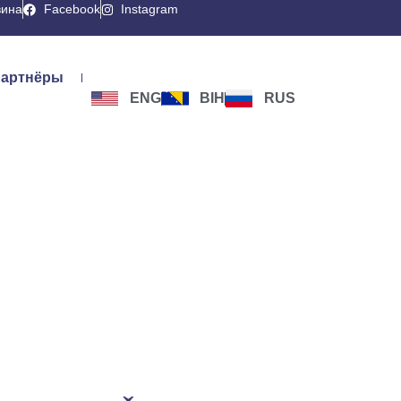
вина
Facebook
Instagram
артнёры
ENG
BIH
RUS