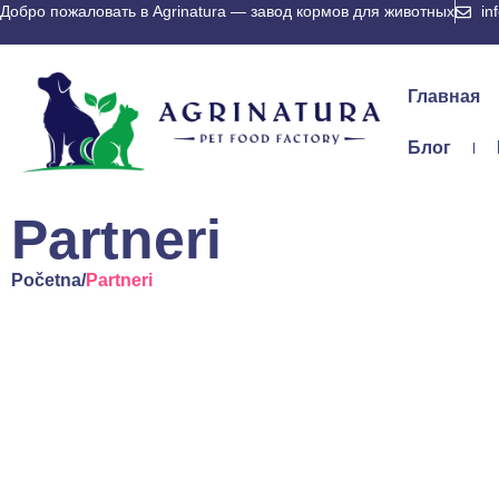
Добро пожаловать в Agrinatura — завод кормов для животных
in
Главная
Блог
Partneri
Početna
/
Partneri