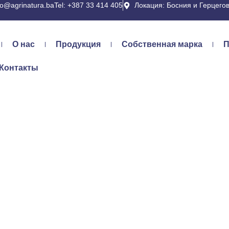
fo@agrinatura.ba
Tel: +387 33 414 405
Локация: Босния и Герцего
О нас
Продукция
Собственная марка
П
Контакты