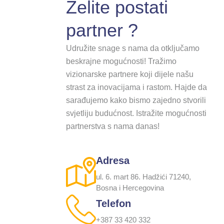
Želite postati
partner ?
Udružite snage s nama da otključamo
beskrajne mogućnosti! Tražimo
vizionarske partnere koji dijele našu
strast za inovacijama i rastom. Hajde da
sarađujemo kako bismo zajedno stvorili
svjetliju budućnost. Istražite mogućnosti
partnerstva s nama danas!
Adresa
ul. 6. mart 86. Hadžići 71240,
Bosna i Hercegovina
Telefon
+387 33 420 332