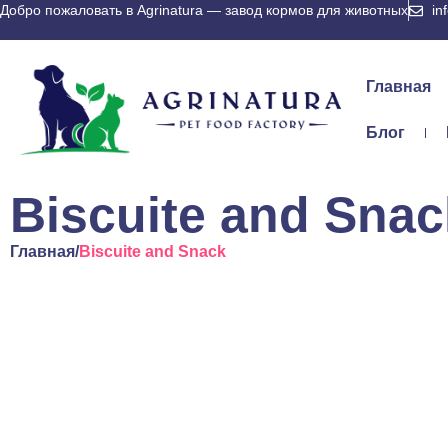
Добро пожаловать в Agrinatura — завод кормов для животных
in
Главная
Блог
Biscuite and Snac
Главная
/
Biscuite and Snack