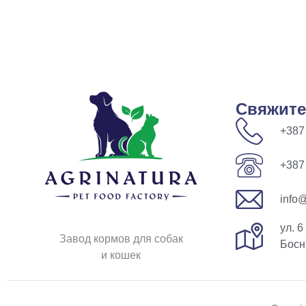
Свяжите
+387
+387
info@
ул. 6
Завод кормов для собак
Босн
и кошек