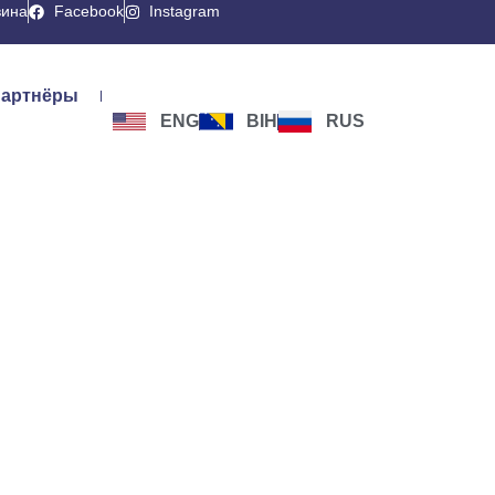
вина
Facebook
Instagram
артнёры
ENG
BIH
RUS