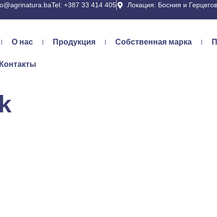
fo@agrinatura.ba
Tel: +387 33 414 405
Локация: Босния и Герцего
О нас
Продукция
Собственная марка
П
Контакты
k