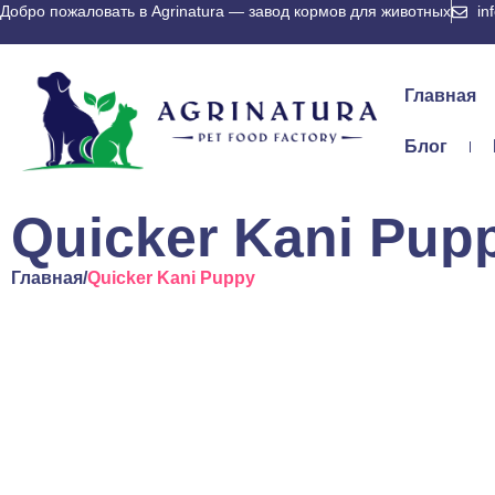
Добро пожаловать в Agrinatura — завод кормов для животных
in
Главная
Блог
Quicker Kani Pup
Главная
/
Quicker Kani Puppy