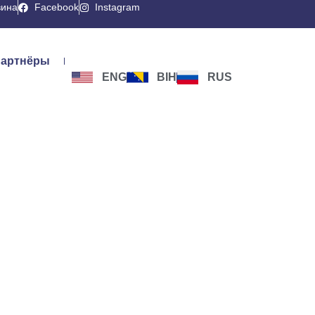
вина
Facebook
Instagram
артнёры
ENG
BIH
RUS