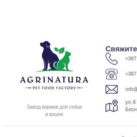
Свяжите
+387
+387
info@
ул. 6
Завод кормов для собак
Босн
и кошек