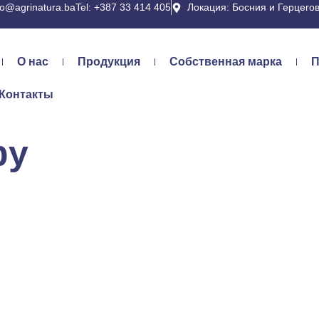
fo@agrinatura.ba
Tel: +387 33 414 405
Локация: Босния и Герцего
О нас
Продукция
Собственная марка
П
Контакты
py