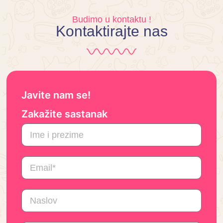
Budimo u kontaktu !
Kontaktirajte nas
Javite nam se!
Zakažite sastanak