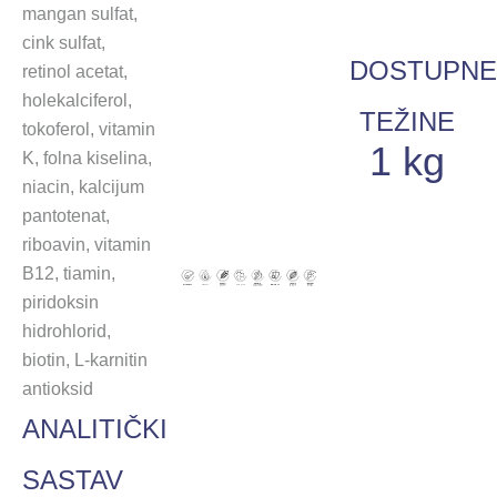
mangan sulfat,
cink sulfat,
DOSTUPN
retinol acetat,
holekalciferol,
TEŽINE
tokoferol, vitamin
1 kg
K, folna kiselina,
niacin, kalcijum
pantotenat,
riboavin, vitamin
B12, tiamin,
piridoksin
hidrohlorid,
biotin, L-karnitin
antioksid
ANALITIČKI
SASTAV