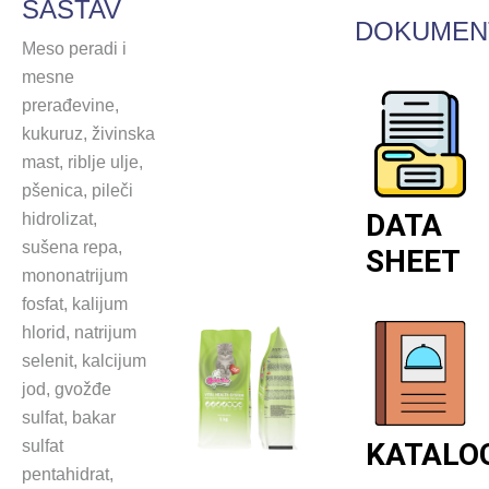
SASTAV
DOKUMEN
Meso peradi i
mesne
prerađevine,
kukuruz, živinska
mast, riblje ulje,
pšenica, pileči
DATA
hidrolizat,
sušena repa,
SHEET
mononatrijum
fosfat, kalijum
hlorid, natrijum
selenit, kalcijum
jod, gvožđe
sulfat, bakar
sulfat
KATALO
pentahidrat,