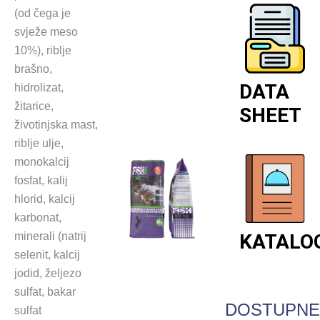
(od čega je
svježe meso
10%), riblje
brašno,
DATA
hidrolizat,
žitarice,
SHEET
životinjska mast,
riblje ulje,
monokalcij
fosfat, kalij
hlorid, kalcij
karbonat,
minerali (natrij
KATALO
selenit, kalcij
jodid, željezo
sulfat, bakar
DOSTUPN
sulfat