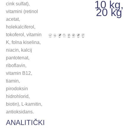
10 kg,
cink sulfat),
20 kg
vitamini (retinol
acetat,
holekalciferol,
tokoferol, vitamin
K, folna kiselina,
niacin, kalcij
pantotenat,
riboflavin,
vitamin B12,
tiamin,
pirodoksin
hidrohlorid,
biotin), L-karnitin,
antioksidans.
ANALITIČKI