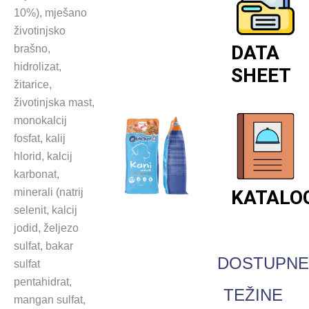
10%), mješano
životinjsko
DATA
brašno,
hidrolizat,
SHEET
žitarice,
životinjska mast,
monokalcij
fosfat, kalij
hlorid, kalcij
karbonat,
minerali (natrij
KATALO
selenit, kalcij
jodid, željezo
sulfat, bakar
DOSTUPN
sulfat
pentahidrat,
TEŽINE
mangan sulfat,