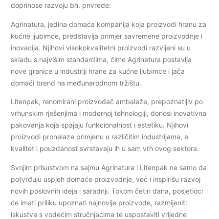
doprinose razvoju bh. privrede:
Agrinatura, jedina domaća kompanija koja proizvodi hranu za
kućne ljubimce, predstavlja primjer savremene proizvodnje i
inovacija. Njihovi visokokvalitetni proizvodi razvijeni su u
skladu s najvišim standardima, čime Agrinatura postavlja
nove granice u industriji hrane za kućne ljubimce i jača
domaći brend na međunarodnom tržištu.
Litenpak, renomirani proizvođač ambalaže, prepoznatljiv po
vrhunskim rješenjima i modernoj tehnologiji, donosi inovativna
pakovanja koja spajaju funkcionalnost i estetiku. Njihovi
proizvodi pronalaze primjenu u različitim industrijama, a
kvalitet i pouzdanost svrstavaju ih u sam vrh ovog sektora.
Svojim prisustvom na sajmu Agrinatura i Litenpak ne samo da
potvrđuju uspjeh domaće proizvodnje, već i inspirišu razvoj
novih poslovnih ideja i saradnji. Tokom četiri dana, posjetioci
će imati priliku upoznati najnovije proizvode, razmijeniti
iskustva s vodećim stručnjacima te uspostaviti vrijedne