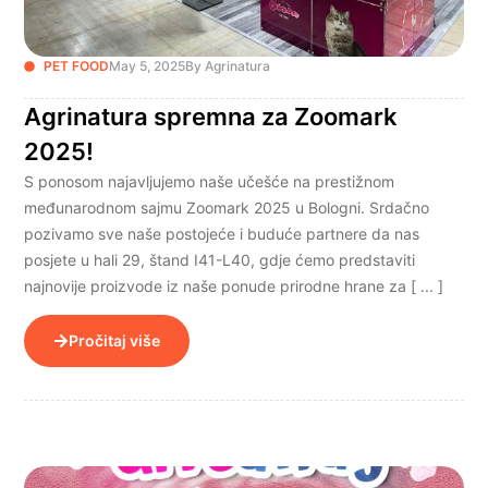
PET FOOD
May 5, 2025
By Agrinatura
Agrinatura spremna za Zoomark
2025!
S ponosom najavljujemo naše učešće na prestižnom
međunarodnom sajmu Zoomark 2025 u Bologni. Srdačno
pozivamo sve naše postojeće i buduće partnere da nas
posjete u hali 29, štand I41-L40, gdje ćemo predstaviti
najnovije proizvode iz naše ponude prirodne hrane za [ ... ]
Pročitaj više