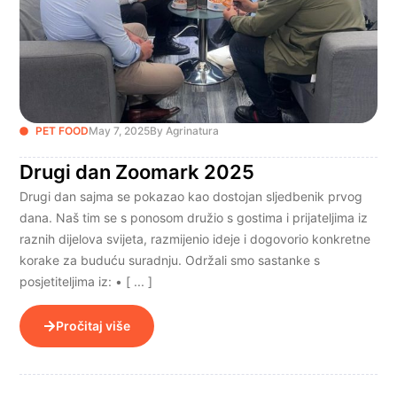
PET FOOD
May 7, 2025
By Agrinatura
Drugi dan Zoomark 2025
Drugi dan sajma se pokazao kao dostojan sljedbenik prvog
dana. Naš tim se s ponosom družio s gostima i prijateljima iz
raznih dijelova svijeta, razmijenio ideje i dogovorio konkretne
korake za buduću suradnju. Održali smo sastanke s
posjetiteljima iz: • [ ... ]
Pročitaj više