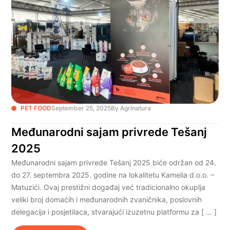
PET FOOD
September 25, 2025
By Agrinatura
Međunarodni sajam privrede Tešanj
2025
Međunarodni sajam privrede Tešanj 2025 biće održan od 24.
do 27. septembra 2025. godine na lokalitetu Kamelia d.o.o. –
Matuzići. Ovaj prestižni događaj već tradicionalno okuplja
veliki broj domaćih i međunarodnih zvaničnika, poslovnih
delegacija i posjetilaca, stvarajući izuzetnu platformu za [ ... ]