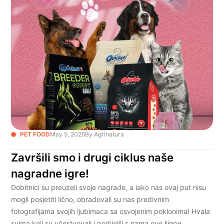
PET FOOD
May 5, 2025
By Agrinatura
Završili smo i drugi ciklus naše
nagradne igre!
Dobitnici su preuzeli svoje nagrade, a iako nas ovaj put nisu
mogli posjetiti lično, obradovali su nas predivnim
fotografijama svojih ljubimaca sa osvojenim poklonima! Hvala
svima koji su učestvovali i podijelili s nama ove lijepe