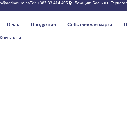
fo@agrinatura.ba
Tel: +387 33 414 405
Локация: Босния и Герцего
О нас
Продукция
Собственная марка
П
Контакты