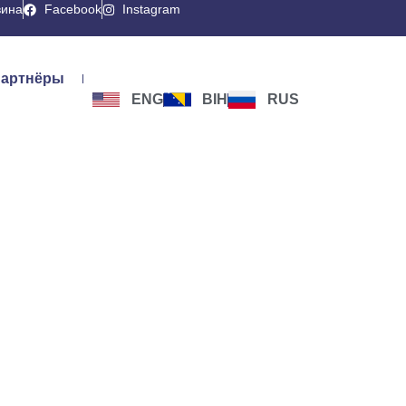
вина
Facebook
Instagram
артнёры
ENG
BIH
RUS