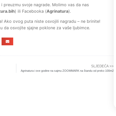
e i preuzmu svoje nagrade. Molimo vas da nas
ura.bih
) ili Facebooka (
Agrinatura
).
 Ako ovog puta niste osvojili nagradu – ne brinite!
ku da osvojite sjajne poklone za vaše ljubimce.
SLJEDEĆA >>
Agrinatura i ove godine na sajmu ZOOMMARK na štandu od preko 100m2