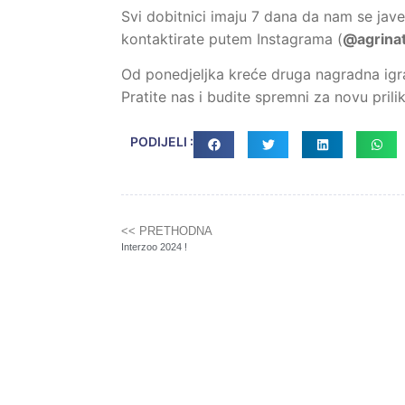
Svi dobitnici imaju 7 dana da nam se jav
kontaktirate putem Instagrama (
@agrinat
Od ponedjeljka kreće druga nagradna igra!
Pratite nas i budite spremni za novu prili
PODIJELI :
<< PRETHODNA
Interzoo 2024 !