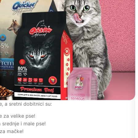
 a sretni dobitnici su:
 za velike pse!
 srednje i male pse!
 za mačke!