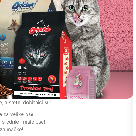
 a sretni dobitnici su:
 za velike pse!
 srednje i male pse!
 za mačke!