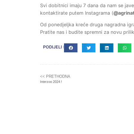
Svi dobitnici imaju 7 dana da nam se jav
kontaktirate putem Instagrama (
@agrinat
Od ponedjeljka kreće druga nagradna igra!
Pratite nas i budite spremni za novu prili
PODIJELI :
<< PRETHODNA
Interzoo 2024 !