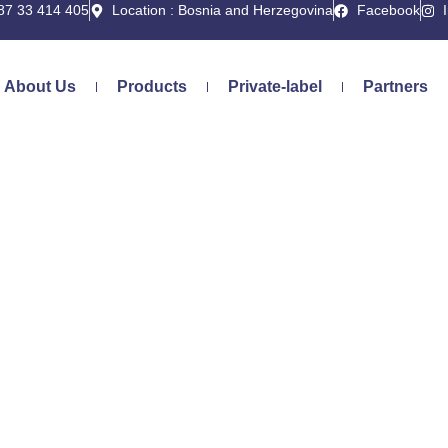
387 33 414 405
Location : Bosnia and Herzegovina
Facebook
About Us
Products
Private-label
Partners