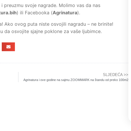
e i preuzmu svoje nagrade. Molimo vas da nas
ura.bih
) ili Facebooka (
Agrinatura
).
 Ako ovog puta niste osvojili nagradu – ne brinite!
ku da osvojite sjajne poklone za vaše ljubimce.
SLJEDEĆA >>
Agrinatura i ove godine na sajmu ZOOMMARK na štandu od preko 100m2