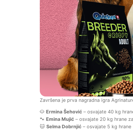
Završena je prva nagradna igra Agrinature,
🐶
Ermina Šehović
– osvajate 40 kg hrane
🐾
Emina Mujić
– osvajate 20 kg hrane za
🐱
Selma Dobrnjić
– osvajate 5 kg hrane