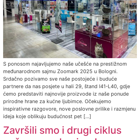
S ponosom najavljujemo naše učešće na prestižnom
međunarodnom sajmu Zoomark 2025 u Bologni.
Srdačno pozivamo sve naše postojeće i buduće
partnere da nas posjete u hali 29, štand I41-L40, gdje
ćemo predstaviti najnovije proizvode iz naše ponude
prirodne hrane za kućne ljubimce. Očekujemo
inspirativne razgovore, nove poslovne prilike i razmjenu
ideja koje oblikuju budućnost pet […]
Završili smo i drugi ciklus